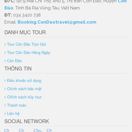
Đ/C:
Số 9 Mai Chí Thọ, khu 5, Thị trấn Côn Đảo, Huyện
Côn
Đảo
, Tỉnh Bà Rịa Vũng Tàu, Việt Nam.
ĐT:
034 3420 738
Email:
Booking.ConDaotravel@gmail.com
DANH MỤC TOUR
Tour Côn Đảo Trọn Gói
Tour Côn Đào Hàng Ngày
Côn Đảo
THÔNG TIN
Điều khoản sử dụng
Chính sách bảo mật
Chỉnh sách hủy tour
Thanh toán
Liên hệ
SOCIAL NETWORK