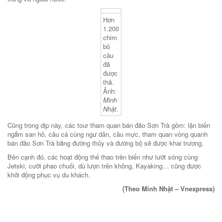
Hơn
1.200
chim
bồ
câu
đã
được
thả.
Ảnh:
Minh
Nhật.
Cũng trong dịp này, các tour tham quan bán đảo Sơn Trà gồm: lặn biển
ngắm san hô, câu cá cùng ngư dân, câu mực, tham quan vòng quanh
bán đảo Sơn Trà bằng đường thủy và đường bộ sẽ được khai trương.
Bên cạnh đó, các hoạt động thể thao trên biển như lướt sóng cùng
Jetski, cưỡi phao chuối, dù lượn trên không, Kayaking… cũng được
khởi động phục vụ du khách.
(Theo Minh Nhật – Vnexpress)